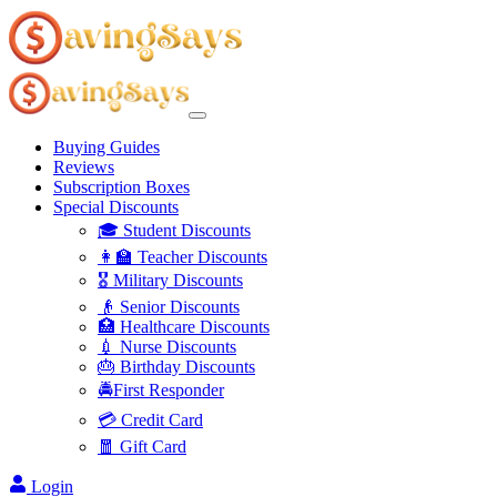
Buying Guides
Reviews
Subscription Boxes
Special Discounts
🎓 Student Discounts
👩‍🏫 Teacher Discounts
🎖️ Military Discounts
👴 Senior Discounts
🏥 Healthcare Discounts
💉 Nurse Discounts
🎂 Birthday Discounts
🚔First Responder
💳 Credit Card
🧧 Gift Card
Login